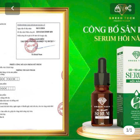
1
/
1